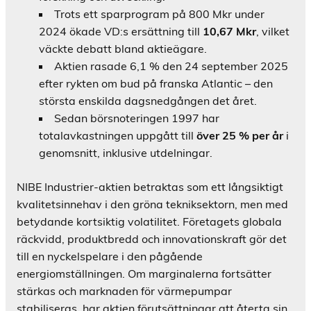
Trots ett sparprogram på 800 Mkr under
2024 ökade VD:s ersättning till
10,67 Mkr
, vilket
väckte debatt bland aktieägare.
Aktien rasade 6,1 % den 24 september 2025
efter rykten om bud på franska Atlantic – den
största enskilda dagsnedgången det året.
Sedan börsnoteringen 1997 har
totalavkastningen uppgått till
över 25 % per år
i
genomsnitt, inklusive utdelningar.
NIBE Industrier-aktien betraktas som ett långsiktigt
kvalitetsinnehav i den gröna tekniksektorn, men med
betydande kortsiktig volatilitet. Företagets globala
räckvidd, produktbredd och innovationskraft gör det
till en nyckelspelare i den pågående
energiomställningen. Om marginalerna fortsätter
stärkas och marknaden för värmepumpar
stabiliseras, har aktien förutsättningar att återta sin