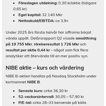
Föreslagen utdelning:
0,30 kr/aktie (tidigare
0,65 kr)
Eget kapital:
32 140 Mkr
Nettoskuld/EBITDA:
ca 3,9×
Under 2025 års första halvår har siffrorna börjat
vända uppåt. Delårsrapport Q2 visade
omsättning
på 19 755 Mkr
,
rörelseresultat 1 726 Mkr
och
resultat per aktie 0,44 kr
– något som fick flera
analytiker att återvända till en mer positiv syn.
NIBE aktie – kurs och värdering
NIBE B-aktien handlas på Nasdaq Stockholm under
kortnamnet
NIBE B
.
Senaste kurs:
cirka 36,30 kr
52-veckorsintervall:
30,05 – 57,90 kr
P/E-tal:
cirka 28–33 beroende på källa