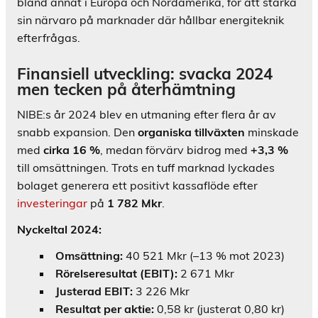
bland annat i Europa och Nordamerika, för att stärka
sin närvaro på marknader där hållbar energiteknik
efterfrågas.
Finansiell utveckling: svacka 2024
men tecken på återhämtning
NIBE:s år 2024 blev en utmaning efter flera år av
snabb expansion. Den
organiska tillväxten
minskade
med
cirka 16 %
, medan förvärv bidrog med
+3,3 %
till omsättningen. Trots en tuff marknad lyckades
bolaget generera ett positivt kassaflöde efter
investeringar
på
1 782 Mkr
.
Nyckeltal 2024:
Omsättning:
40 521 Mkr (–13 % mot 2023)
Rörelseresultat (EBIT):
2 671 Mkr
Justerad EBIT:
3 226 Mkr
Resultat per aktie:
0,58 kr (justerat 0,80 kr)