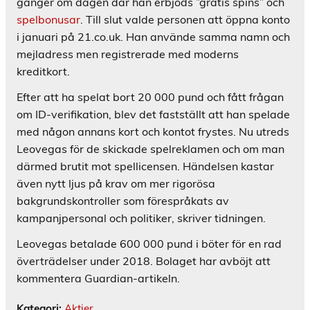
gånger om dagen där han erbjöds ”gratis spins” och
spelbonusar
. Till slut valde personen att öppna konto
i januari på 21.co.uk. Han använde samma namn och
mejladress men registrerade med moderns
kreditkort.
Efter att ha spelat bort 20 000 pund och fått frågan
om ID-verifikation, blev det fastställt att han spelade
med någon annans kort och kontot frystes. Nu utreds
Leovegas för de skickade spelreklamen och om man
därmed brutit mot spellicensen. Händelsen kastar
även nytt ljus på krav om mer rigorösa
bakgrundskontroller som förespråkats av
kampanjpersonal och politiker, skriver tidningen.
Leovegas betalade 600 000 pund i böter för en rad
överträdelser under 2018. Bolaget har avböjt att
kommentera Guardian-artikeln.
Kategori:
Aktier