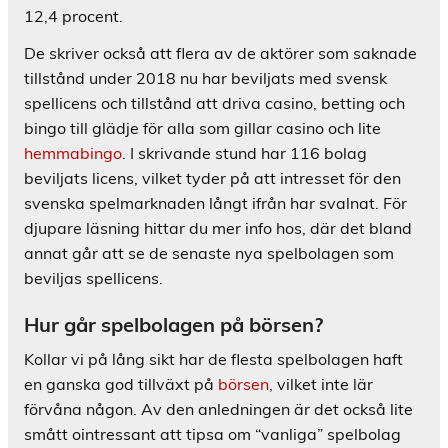
12,4 procent.
De skriver också att flera av de aktörer som saknade
tillstånd under 2018 nu har beviljats med svensk
spellicens och tillstånd att driva casino, betting och
bingo till glädje för alla som gillar casino och lite
hemmabingo
. I skrivande stund har 116 bolag
beviljats licens, vilket tyder på att intresset för den
svenska spelmarknaden långt ifrån har svalnat. För
djupare läsning hittar du mer info hos, där det bland
annat går att se de senaste nya spelbolagen som
beviljas spellicens.
Hur går spelbolagen på börsen?
Kollar vi på lång sikt har de flesta spelbolagen haft
en ganska god tillväxt på
börsen
, vilket inte lär
förvåna någon. Av den anledningen är det också lite
smått ointressant att tipsa om “vanliga” spelbolag