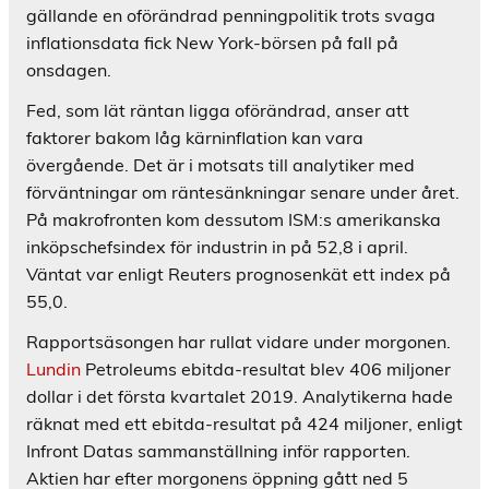
gällande en oförändrad penningpolitik trots svaga
inflationsdata fick New York-börsen på fall på
onsdagen.
Fed, som lät räntan ligga oförändrad, anser att
faktorer bakom låg kärninflation kan vara
övergående. Det är i motsats till analytiker med
förväntningar om räntesänkningar senare under året.
På makrofronten kom dessutom ISM:s amerikanska
inköpschefsindex för industrin in på 52,8 i april.
Väntat var enligt Reuters prognosenkät ett index på
55,0.
Rapportsäsongen har rullat vidare under morgonen.
Lundin
Petroleums ebitda-resultat blev 406 miljoner
dollar i det första kvartalet 2019. Analytikerna hade
räknat med ett ebitda-resultat på 424 miljoner, enligt
Infront Datas sammanställning inför rapporten.
Aktien har efter morgonens öppning gått ned 5