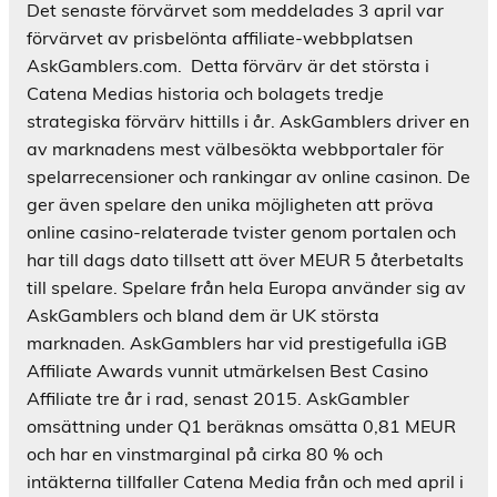
Det senaste förvärvet som meddelades 3 april var
förvärvet av prisbelönta affiliate-webbplatsen
AskGamblers.com. Detta förvärv är det största i
Catena Medias historia och bolagets tredje
strategiska förvärv hittills i år. AskGamblers driver en
av marknadens mest välbesökta webbportaler för
spelarrecensioner och rankingar av online casinon. De
ger även spelare den unika möjligheten att pröva
online casino-relaterade tvister genom portalen och
har till dags dato tillsett att över MEUR 5 återbetalts
till spelare. Spelare från hela Europa använder sig av
AskGamblers och bland dem är UK största
marknaden. AskGamblers har vid prestigefulla iGB
Affiliate Awards vunnit utmärkelsen Best Casino
Affiliate tre år i rad, senast 2015. AskGambler
omsättning under Q1 beräknas omsätta 0,81 MEUR
och har en vinstmarginal på cirka 80 % och
intäkterna tillfaller Catena Media från och med april i