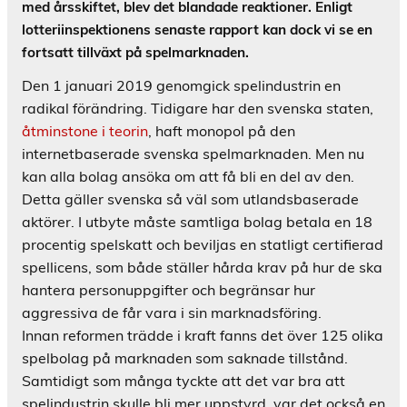
med årsskiftet, blev det blandade reaktioner. Enligt
lotteriinspektionens senaste rapport kan dock vi se en
fortsatt tillväxt på spelmarknaden.
Den 1 januari 2019 genomgick spelindustrin en
radikal förändring. Tidigare har den svenska staten,
åtminstone i teorin
, haft monopol på den
internetbaserade svenska spelmarknaden. Men nu
kan alla bolag ansöka om att få bli en del av den.
Detta gäller svenska så väl som utlandsbaserade
aktörer. I utbyte måste samtliga bolag betala en 18
procentig spelskatt och beviljas en statligt certifierad
spellicens, som både ställer hårda krav på hur de ska
hantera personuppgifter och begränsar hur
aggressiva de får vara i sin marknadsföring.
Innan reformen trädde i kraft fanns det över 125 olika
spelbolag på marknaden som saknade tillstånd.
Samtidigt som många tyckte att det var bra att
spelindustrin skulle bli mer uppstyrd, var det också en