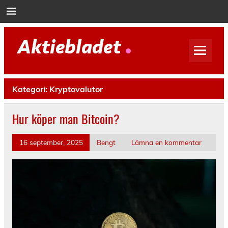
Hoppa
till
innehåll
Aktiebladet
Nyheter om aktier, bolag, börs och ekonomi
Kategori:
Kryptovalutor
Hur köper man Bitcoin?
16 september, 2025
Bengt
Lämna en kommentar