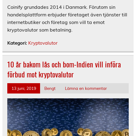
Coinify grundades 2014 i Danmark. Förutom sin
handelsplattform erbjuder företaget även tjänster till
internetbutiker och företag som vill ta emot
kryptovalutor som betalning.
Kategori:
Kryptovalutor
10 år bakom lås och bom-Indien vill införa
förbud mot kryptovalutor
13 juni, 2019
Bengt
Lämna en kommentar