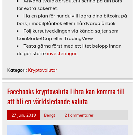
Använd tvåfaktorsautentisering på din börs
för extra säkerhet.
Ha en plan för hur du vill lagra dina bitcoin: på
börs, i mobilplånbok eller i hårdvaruplånbok.
Följ kursutvecklingen via kända sajter som
CoinMarketCap eller TradingView.
Testa gärna först med ett litet belopp innan
du gör större
investeringar
.
Kategori:
Kryptovalutor
Facebooks kryptovaluta Libra kan komma till
att bli en världsledande valuta
27 juni, 2019
Bengt
2 kommentarer