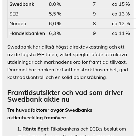
Swedbank
8,0 %
7
ca 15 %
SEB
5,5 %
9
ca 13 %
Nordea
6,0 %
8
ca 12 %
Handelsbanken
6,3 %
9
ca 11 %
Swedbank har alltså högst direktavkastning och ett
av de lägsta P/E‑talen, vilket speglar både attraktiva
utdelningar och marknadens oro för framtida tillväxt.
Däremot har banken fortsatt en stark lönsamhet, god
kostnadskontroll och en solid balansräkning.
Framtidsutsikter och vad som driver
Swedbank aktie nu
Tre huvudfaktorer avgör Swedbanks
aktieutveckling framöver:
Ränteläget:
Riksbankens och ECB:s beslut om