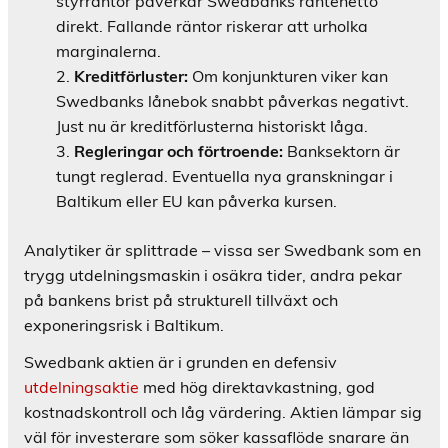
styrräntor påverkar Swedbanks räntenetto
direkt. Fallande räntor riskerar att urholka
marginalerna.
Kreditförluster:
Om konjunkturen viker kan
Swedbanks lånebok snabbt påverkas negativt.
Just nu är kreditförlusterna historiskt låga.
Regleringar och förtroende:
Banksektorn är
tungt reglerad. Eventuella nya granskningar i
Baltikum eller EU kan påverka kursen.
Analytiker är splittrade – vissa ser Swedbank som en
trygg utdelningsmaskin i osäkra tider, andra pekar
på bankens brist på strukturell tillväxt och
exponeringsrisk i Baltikum.
Swedbank aktien är i grunden en defensiv
utdelningsaktie
med hög direktavkastning, god
kostnadskontroll och låg värdering. Aktien lämpar sig
väl för investerare som söker kassaflöde snarare än