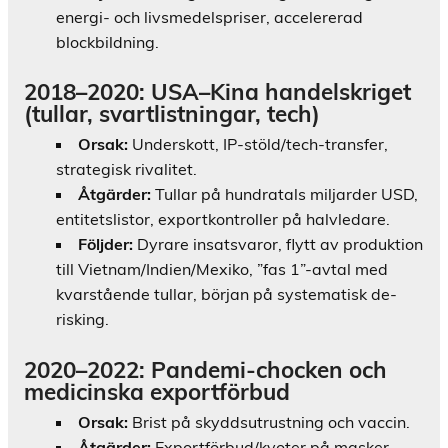
energi- och livsmedelspriser, accelererad
blockbildning.
2018–2020: USA–Kina handelskriget
(tullar, svartlistningar, tech)
Orsak:
Underskott, IP-stöld/tech-transfer,
strategisk rivalitet.
Åtgärder:
Tullar på hundratals miljarder USD,
entitetslistor, exportkontroller på halvledare.
Följder:
Dyrare insatsvaror, flytt av produktion
till Vietnam/Indien/Mexiko, ”fas 1”-avtal med
kvarstående tullar, början på systematisk de-
risking.
2020–2022: Pandemi-chocken och
medicinska exportförbud
Orsak:
Brist på skyddsutrustning och vaccin.
Åtgärder:
Exportförbud/kvoter på masker,