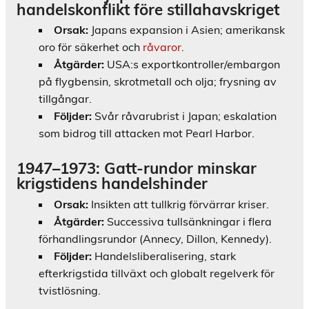
handelskonflikt före stillahavskriget
Orsak:
Japans expansion i Asien; amerikansk
oro för säkerhet och
råvaror
.
Åtgärder:
USA:s exportkontroller/embargon
på flygbensin, skrotmetall och olja; frysning av
tillgångar.
Följder:
Svår råvarubrist i Japan; eskalation
som bidrog till attacken mot Pearl Harbor.
1947–1973: Gatt-rundor minskar
krigstidens handelshinder
Orsak:
Insikten att tullkrig förvärrar kriser.
Åtgärder:
Successiva tullsänkningar i flera
förhandlingsrundor (Annecy, Dillon, Kennedy).
Följder:
Handelsliberalisering, stark
efterkrigstida tillväxt och globalt regelverk för
tvistlösning.