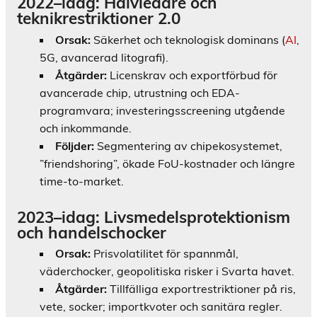
2022–idag: Halvledare och
teknikrestriktioner 2.0
Orsak:
Säkerhet och teknologisk dominans (
AI
,
5G, avancerad litografi).
Åtgärder:
Licenskrav och exportförbud för
avancerade chip, utrustning och EDA-
programvara; investeringsscreening utgående
och inkommande.
Följder:
Segmentering av chipekosystemet,
”friendshoring”, ökade FoU-kostnader och längre
time-to-market.
2023–idag: Livsmedelsprotektionism
och handelschocker
Orsak:
Prisvolatilitet för spannmål,
väderchocker, geopolitiska risker i Svarta havet.
Åtgärder:
Tillfälliga exportrestriktioner på ris,
vete, socker; importkvoter och sanitära regler.