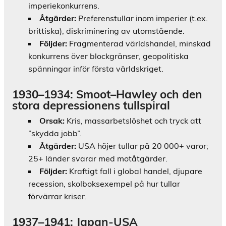
imperiekonkurrens.
Åtgärder:
Preferenstullar inom imperier (t.ex.
brittiska), diskriminering av utomstående.
Följder:
Fragmenterad världshandel, minskad
konkurrens över blockgränser, geopolitiska
spänningar inför första världskriget.
1930–1934: Smoot–Hawley och den
stora depressionens tullspiral
Orsak:
Kris, massarbetslöshet och tryck att
”skydda jobb”.
Åtgärder:
USA höjer tullar på 20 000+ varor;
25+ länder svarar med motåtgärder.
Följder:
Kraftigt fall i global handel, djupare
recession, skolboksexempel på hur tullar
förvärrar kriser.
1937–1941: Japan-USA