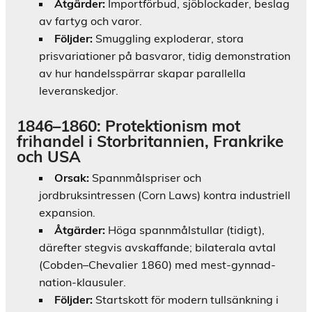
Åtgärder:
Importförbud, sjöblockader, beslag
av fartyg och varor.
Följder:
Smuggling exploderar, stora
prisvariationer på basvaror, tidig demonstration
av hur handelsspärrar skapar parallella
leveranskedjor.
1846–1860: Protektionism mot
frihandel i Storbritannien, Frankrike
och USA
Orsak:
Spannmålspriser och
jordbruksintressen (Corn Laws) kontra industriell
expansion.
Åtgärder:
Höga spannmålstullar (tidigt),
därefter stegvis avskaffande; bilaterala avtal
(Cobden–Chevalier 1860) med mest-gynnad-
nation-klausuler.
Följder:
Startskott för modern tullsänkning i