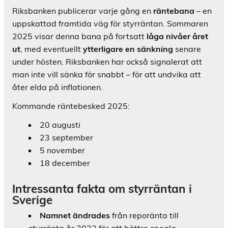
Riksbanken publicerar varje gång en
räntebana
– en
uppskattad framtida väg för styrräntan. Sommaren
2025 visar denna bana på fortsatt
låga nivåer året
ut
, med eventuellt
ytterligare en sänkning
senare
under hösten. Riksbanken har också signalerat att
man inte vill sänka för snabbt – för att undvika att
åter elda på inflationen.
Kommande räntebesked 2025:
20 augusti
23 september
5 november
18 december
Intressanta fakta om styrräntan i
Sverige
Namnet ändrades
från reporänta till
styrränta år 2022 för att bättre spegla