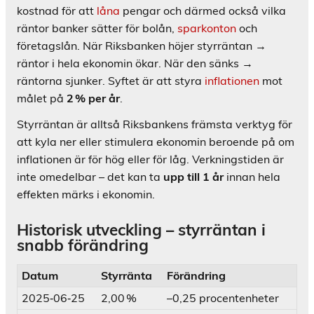
kostnad för att
låna
pengar och därmed också vilka
räntor banker sätter för bolån,
sparkonton
och
företagslån. När Riksbanken höjer styrräntan →
räntor i hela ekonomin ökar. När den sänks →
räntorna sjunker. Syftet är att styra
inflationen
mot
målet på
2 % per år
.
Styrräntan är alltså Riksbankens främsta verktyg för
att kyla ner eller stimulera ekonomin beroende på om
inflationen är för hög eller för låg. Verkningstiden är
inte omedelbar – det kan ta
upp till 1 år
innan hela
effekten märks i ekonomin.
Historisk utveckling – styrräntan i
snabb förändring
Datum
Styrränta
Förändring
2025‑06‑25
2,00 %
–0,25 procentenheter