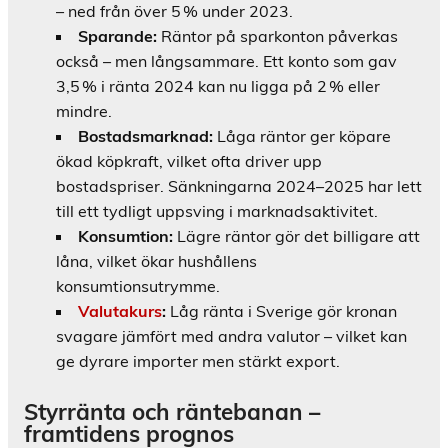
– ned från över 5 % under 2023.
Sparande:
Räntor på sparkonton påverkas
också – men långsammare. Ett konto som gav
3,5 % i ränta 2024 kan nu ligga på 2 % eller
mindre.
Bostadsmarknad:
Låga räntor ger köpare
ökad köpkraft, vilket ofta driver upp
bostadspriser. Sänkningarna 2024–2025 har lett
till ett tydligt uppsving i marknadsaktivitet.
Konsumtion:
Lägre räntor gör det billigare att
låna, vilket ökar hushållens
konsumtionsutrymme.
Valutakurs
:
Låg ränta i Sverige gör kronan
svagare jämfört med andra valutor – vilket kan
ge dyrare importer men stärkt export.
Styrränta och räntebanan –
framtidens prognos