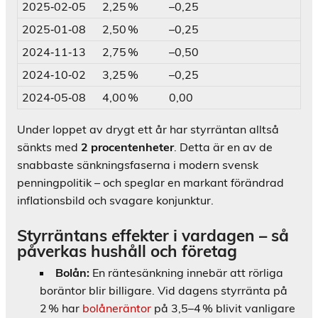
2025‑02‑05
2,25 %
–0,25
2025‑01‑08
2,50 %
–0,25
2024‑11‑13
2,75 %
–0,50
2024‑10‑02
3,25 %
–0,25
2024‑05‑08
4,00 %
0,00
Under loppet av drygt ett år har styrräntan alltså
sänkts med
2 procentenheter
. Detta är en av de
snabbaste sänkningsfaserna i modern svensk
penningpolitik – och speglar en markant förändrad
inflationsbild och svagare konjunktur.
Styrräntans effekter i vardagen – så
påverkas hushåll och företag
Bolån:
En räntesänkning innebär att rörliga
boräntor blir billigare. Vid dagens styrränta på
2 % har
bolåneräntor
på 3,5–4 % blivit vanligare