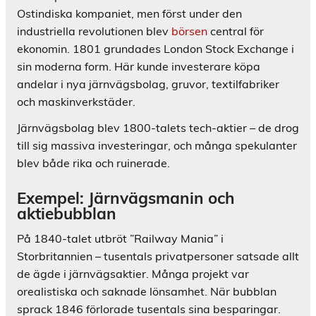
Ostindiska kompaniet, men först under den
industriella revolutionen blev
börsen
central för
ekonomin. 1801 grundades London Stock Exchange i
sin moderna form. Här kunde investerare köpa
andelar i nya järnvägsbolag, gruvor, textilfabriker
och maskinverkstäder.
Järnvägsbolag blev 1800-talets tech-aktier – de drog
till sig massiva investeringar, och många spekulanter
blev både rika och ruinerade.
Exempel: Järnvägsmanin och
aktiebubblan
På 1840-talet utbröt ”Railway Mania” i
Storbritannien – tusentals privatpersoner satsade allt
de ägde i järnvägsaktier. Många projekt var
orealistiska och saknade lönsamhet. När bubblan
sprack 1846 förlorade tusentals sina besparingar.