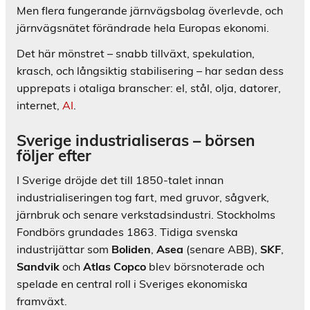
Men flera fungerande järnvägsbolag överlevde, och
järnvägsnätet förändrade hela Europas ekonomi.
Det här mönstret – snabb tillväxt, spekulation,
krasch, och långsiktig stabilisering – har sedan dess
upprepats i otaliga branscher: el, stål, olja, datorer,
internet,
AI
.
Sverige industrialiseras – börsen
följer efter
I Sverige dröjde det till 1850-talet innan
industrialiseringen tog fart, med gruvor, sågverk,
järnbruk och senare verkstadsindustri. Stockholms
Fondbörs grundades 1863. Tidiga svenska
industrijättar som
Boliden
,
Asea
(senare ABB),
SKF
,
Sandvik
och
Atlas Copco
blev börsnoterade och
spelade en central roll i Sveriges ekonomiska
framväxt.