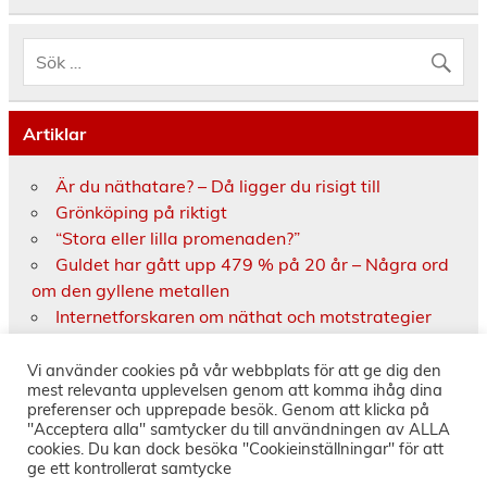
Artiklar
Är du näthatare? – Då ligger du risigt till
Grönköping på riktigt
“Stora eller lilla promenaden?”
Guldet har gått upp 479 % på 20 år – Några ord
om den gyllene metallen
Internetforskaren om näthat och motstrategier
Fejknyheter på nätet uppmärksammas på
Källkritikens dag
Vi använder cookies på vår webbplats för att ge dig den
mest relevanta upplevelsen genom att komma ihåg dina
Historien om BoKlok – De tre kvinnorna som
preferenser och upprepade besök. Genom att klicka på
förverkligade visionen
"Acceptera alla" samtycker du till användningen av ALLA
cookies. Du kan dock besöka "Cookieinställningar" för att
ge ett kontrollerat samtycke