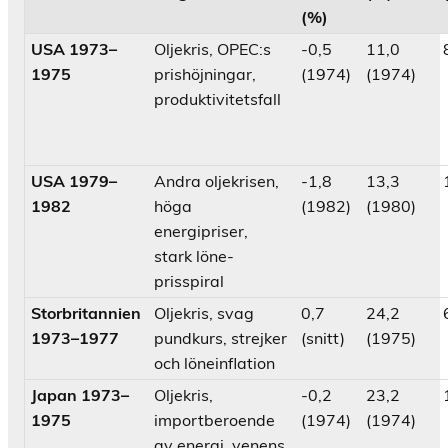
(%)
USA 1973–
Oljekris, OPEC:s
-0,5
11,0
1975
prishöjningar,
(1974)
(1974)
produktivitetsfall
USA 1979–
Andra oljekrisen,
-1,8
13,3
1982
höga
(1982)
(1980)
energipriser,
stark löne-
prisspiral
Storbritannien
Oljekris, svag
0,7
24,2
1973–1977
pundkurs, strejker
(snitt)
(1975)
och löneinflation
Japan 1973–
Oljekris,
-0,2
23,2
1975
importberoende
(1974)
(1974)
av energi, yenens