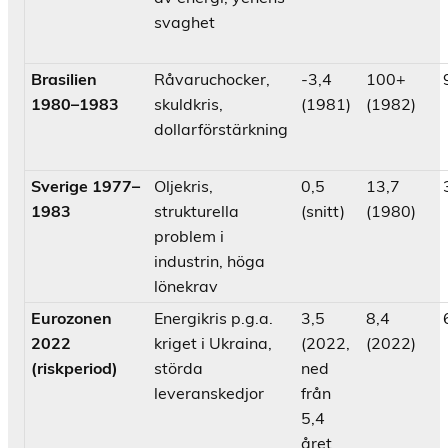
svaghet
Brasilien
Råvaruchocker,
-3,4
100+
1980–1983
skuldkris,
(1981)
(1982)
dollarförstärkning
Sverige 1977–
Oljekris,
0,5
13,7
1983
strukturella
(snitt)
(1980)
problem i
industrin, höga
lönekrav
Eurozonen
Energikris p.g.a.
3,5
8,4
2022
kriget i Ukraina,
(2022,
(2022)
(riskperiod)
störda
ned
leveranskedjor
från
5,4
året