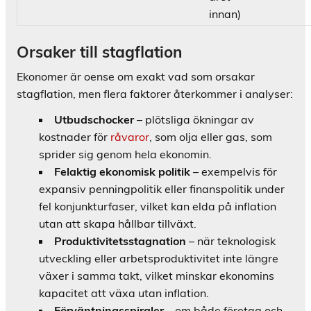
innan)
Orsaker till stagflation
Ekonomer är oense om exakt vad som orsakar
stagflation, men flera faktorer återkommer i analyser:
Utbudschocker
– plötsliga ökningar av
kostnader för
råvaror
, som olja eller gas, som
sprider sig genom hela ekonomin.
Felaktig ekonomisk politik
– exempelvis för
expansiv penningpolitik eller finanspolitik under
fel konjunkturfaser, vilket kan elda på inflation
utan att skapa hållbar tillväxt.
Produktivitetsstagnation
– när teknologisk
utveckling eller arbetsproduktivitet inte längre
växer i samma takt, vilket minskar ekonomins
kapacitet att växa utan inflation.
Förväntningsspiraler
– om både företag och