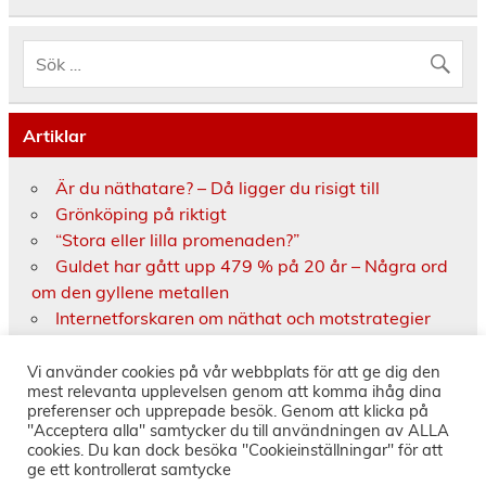
Artiklar
Är du näthatare? – Då ligger du risigt till
Grönköping på riktigt
“Stora eller lilla promenaden?”
Guldet har gått upp 479 % på 20 år – Några ord
om den gyllene metallen
Internetforskaren om näthat och motstrategier
Fejknyheter på nätet uppmärksammas på
Källkritikens dag
Vi använder cookies på vår webbplats för att ge dig den
mest relevanta upplevelsen genom att komma ihåg dina
Historien om BoKlok – De tre kvinnorna som
preferenser och upprepade besök. Genom att klicka på
förverkligade visionen
"Acceptera alla" samtycker du till användningen av ALLA
cookies. Du kan dock besöka "Cookieinställningar" för att
ge ett kontrollerat samtycke