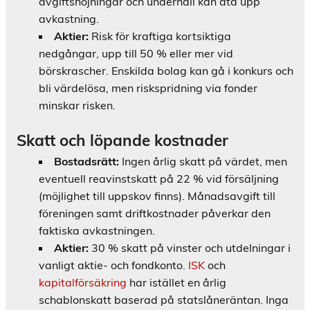
avgiftshöjningar och underhåll kan äta upp
avkastning.
Aktier:
Risk för kraftiga kortsiktiga
nedgångar, upp till 50 % eller mer vid
börskrascher. Enskilda bolag kan gå i konkurs och
bli värdelösa, men riskspridning via fonder
minskar risken.
Skatt och löpande kostnader
Bostadsrätt:
Ingen årlig skatt på värdet, men
eventuell reavinstskatt på 22 % vid försäljning
(möjlighet till uppskov finns). Månadsavgift till
föreningen samt driftkostnader påverkar den
faktiska avkastningen.
Aktier:
30 % skatt på vinster och utdelningar i
vanligt aktie- och fondkonto.
ISK
och
kapitalförsäkring
har istället en årlig
schablonskatt baserad på statslåneräntan. Inga