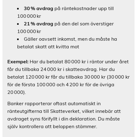
30 % avdrag
på räntekostnader upp till
100 000 kr
21 % avdrag
på den del som överstiger
100 000 kr
Gäller oavsett inkomst, men du måste ha
betalat skatt att kvitta mot
Exempel:
Har du betalat 80 000 kr i räntor under året
får du tillbaka 24 000 kr i skatteavdrag. Har du
betalat 120 000 kr får du tillbaka 30 000 kr (30 000 kr
för de första 100 000 och 4 200 kr för de övriga
20 000).
Banker rapporterar oftast automatiskt in
ränteutgifterna till Skatteverket, vilket innebär att
avdraget syns förifyllt i din deklaration. Du måste
själv kontrollera att beloppen stämmer.