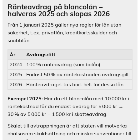
Ränteavdrag på blancolån –
halveras 2025 och slopas 2026
Från 1 januari 2025 gäller nya regler för lån utan
säkerhet, t.ex. privatlån, kreditkortsskulder och
snabblån:
År
Avdragsrätt
2024
100 % ränteavdrag (som bolån)
2025
Endast 50 % av räntekostnaden avdragsgill
2026
Ränteavdraget tas bort helt för dessa lån
Exempel 2025:
Har du ett blancolån med 10 000 kr i
räntekostnad får du endast avdrag för 5 000 kr →
30 % av 5 000 kr = 1 500 kr i skatteavdrag.
Skälet till avtrappningen är att staten vill motverka
ohälsosam skuldsättning och minska subventioner till