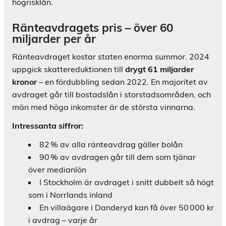
högrisklån.
Ränteavdragets pris – över 60
miljarder per år
Ränteavdraget kostar staten enorma summor. 2024
uppgick skattereduktionen till
drygt 61 miljarder
kronor
– en fördubbling sedan 2022. En majoritet av
avdraget går till bostadslån i storstadsområden, och
män med höga inkomster är de största vinnarna.
Intressanta siffror:
82 % av alla ränteavdrag gäller bolån
90 % av avdragen går till dem som tjänar
över medianlön
I Stockholm är avdraget i snitt dubbelt så högt
som i Norrlands inland
En villaägare i Danderyd kan få över 50 000 kr
i avdrag – varje år