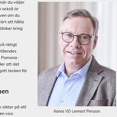
när du väljer
m också är
Även om du
ärt att hålla
 tänker kring
vå riktigt
ståendes
mt Pomona-
er att det
gott tecken för
men
 siktar på att
Xanos VD Lennart Persson
en viss