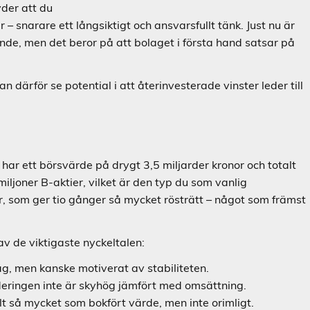
yder att du
 – snarare ett långsiktigt och ansvarsfullt tänk. Just nu är
nde, men det beror på att bolaget i första hand satsar på
n därför se potential i att återinvesterade vinster leder till
ar ett börsvärde på drygt 3,5 miljarder kronor och totalt
miljoner B-aktier, vilket är den typ du som vanlig
r, som ger tio gånger så mycket rösträtt – något som främst
av de viktigaste nyckeltalen:
olag, men kanske motiverat av stabiliteten.
rderingen inte är skyhög jämfört med omsättning.
lt så mycket som bokfört värde, men inte orimligt.