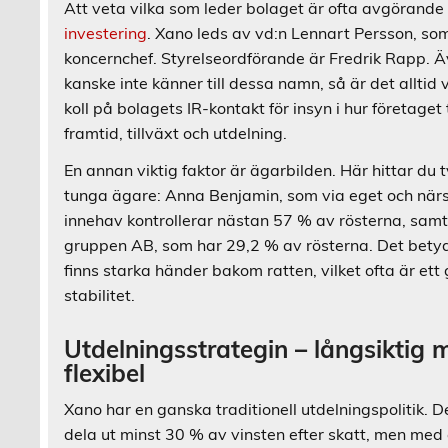
Att veta vilka som leder bolaget är ofta avgörande 
investering
. Xano leds av vd:n Lennart Persson, so
koncernchef. Styrelseordförande är Fredrik Rapp. 
kanske inte känner till dessa namn, så är det alltid v
koll på bolagets IR-kontakt för insyn i hur företaget
framtid, tillväxt och utdelning.
En annan viktig faktor är ägarbilden. Här hittar du t
tunga ägare: Anna Benjamin, som via eget och när
innehav kontrollerar nästan 57 % av rösterna, sa
gruppen AB, som har 29,2 % av rösterna. Det betyd
finns starka händer bakom ratten, vilket ofta är ett 
stabilitet.
Utdelningsstrategin – långsiktig 
flexibel
Xano har en ganska traditionell utdelningspolitik. De
dela ut minst 30 % av vinsten efter skatt, men med 