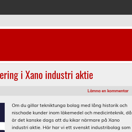
ladet
ering i Xano industri aktie
Lämna en kommentar
Om du gillar tekniktunga bolag med lång historik och
nischade kunder inom läkemedel och medicinteknik, då
är det kanske dags att du kikar närmare på Xano
industri aktie. Här har vi ett svenskt industribolag som