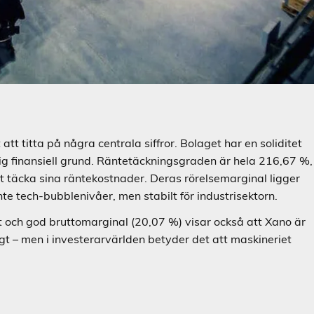
att titta på några centrala siffror. Bolaget har en soliditet
dig finansiell grund. Räntetäckningsgraden är hela 216,67 %,
tt täcka sina räntekostnader. Deras rörelsemarginal ligger
te tech-bubblenivåer, men stabilt för industrisektorn.
och god bruttomarginal (20,07 %) visar också att Xano är
xigt – men i investerarvärlden betyder det att maskineriet