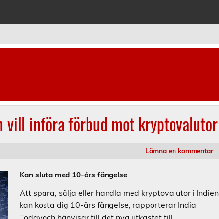
ladet
vill införa förbud mot kryptovalutor
Lämna en kommentar
Kan sluta med 10-års fängelse
Att spara, sälja eller handla med kryptovalutor i Indien
kan kosta dig 10-års fängelse, rapporterar India
Todayoch hänvisar till det nya utkastet till