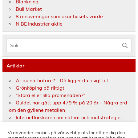
Blankning
Bull Market
8 renoveringar som ökar husets värde
NIBE Industrier aktie
Artiklar
Är du näthatare? – Då ligger du risigt till
Grönköping på riktigt
“Stora eller lilla promenaden?”
Guldet har gått upp 479 % på 20 år – Några ord
om den gyllene metallen
Internetforskaren om näthat och motstrategier
Fejknyheter på nätet uppmärksammas på
Källkritikens dag
Vi använder cookies på vår webbplats för att ge dig den