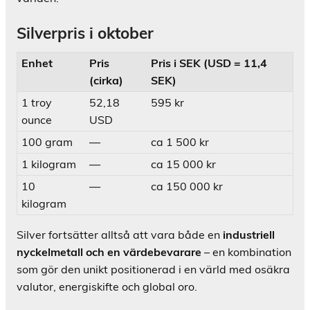
Silverpris i oktober
Enhet
Pris
Pris i SEK (USD = 11,4
(cirka)
SEK)
1 troy
52,18
595 kr
ounce
USD
100 gram
—
ca 1 500 kr
1 kilogram
—
ca 15 000 kr
10
—
ca 150 000 kr
kilogram
Silver fortsätter alltså att vara både en
industriell
nyckelmetall och en värdebevarare
– en kombination
som gör den unikt positionerad i en värld med osäkra
valutor, energiskifte och global oro.