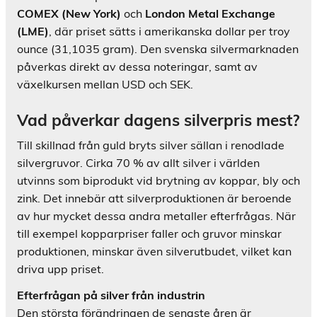
COMEX (New York)
och
London Metal Exchange
(LME)
, där priset sätts i amerikanska dollar per troy
ounce (31,1035 gram). Den svenska silvermarknaden
påverkas direkt av dessa noteringar, samt av
växelkursen mellan USD och SEK.
Vad påverkar dagens silverpris mest?
Till skillnad från guld bryts silver sällan i renodlade
silvergruvor. Cirka 70 % av allt silver i världen
utvinns som biprodukt vid brytning av koppar, bly och
zink. Det innebär att silverproduktionen är beroende
av hur mycket dessa andra metaller efterfrågas. När
till exempel kopparpriser faller och gruvor minskar
produktionen, minskar även silverutbudet, vilket kan
driva upp priset.
Efterfrågan på silver från industrin
Den största förändringen de senaste åren är