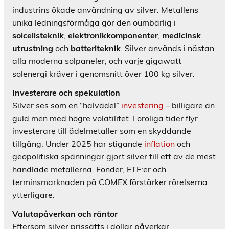
industrins ökade användning av silver. Metallens
unika ledningsförmåga gör den oumbärlig i
solcellsteknik
,
elektronikkomponenter
,
medicinsk
utrustning
och
batteriteknik
. Silver används i nästan
alla moderna solpaneler, och varje gigawatt
solenergi kräver i genomsnitt över 100 kg silver.
Investerare och spekulation
Silver ses som en “halvädel”
investering
– billigare än
guld men med högre volatilitet. I oroliga tider flyr
investerare till ädelmetaller som en skyddande
tillgång. Under 2025 har stigande
inflation
och
geopolitiska spänningar gjort silver till ett av de mest
handlade metallerna. Fonder, ETF:er och
terminsmarknaden på COMEX förstärker rörelserna
ytterligare.
Valutapåverkan och räntor
Eftersom silver prissätts i dollar påverkar