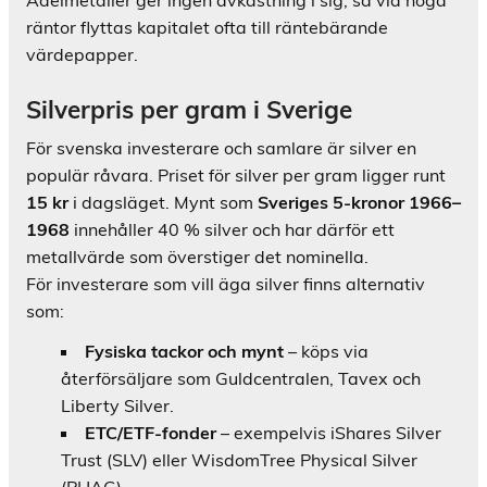
Ädelmetaller ger ingen avkastning i sig, så vid höga
räntor flyttas kapitalet ofta till räntebärande
värdepapper.
Silverpris per gram i Sverige
För svenska investerare och samlare är silver en
populär råvara. Priset för silver per gram ligger runt
15 kr
i dagsläget. Mynt som
Sveriges 5-kronor 1966–
1968
innehåller 40 % silver och har därför ett
metallvärde som överstiger det nominella.
För investerare som vill äga silver finns alternativ
som:
Fysiska tackor och mynt
– köps via
återförsäljare som Guldcentralen, Tavex och
Liberty Silver.
ETC/ETF-fonder
– exempelvis iShares Silver
Trust (SLV) eller WisdomTree Physical Silver
(PHAG).